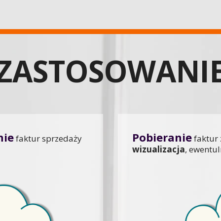
ZASTOSOWANI
nie
Pobieranie
faktur sprzedaży
faktur 
wizualizacja
, ewentu