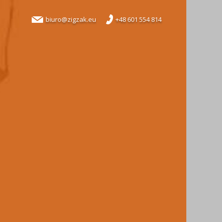
biuro@zigzak.eu
+48 601 554 814