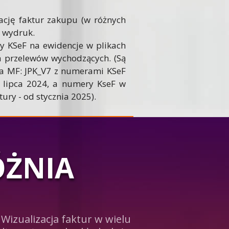
ację faktur zakupu (w różnych
h wydruk.
 KSeF na ewidencje w plikach
ia przelewów wychodzących. (Są
a MF: JPK_V7 z numerami KSeF
lipca 2024, a numery KseF w
tury - od stycznia 2025).
ÓŻNIA
Wizualizacja faktur w wielu