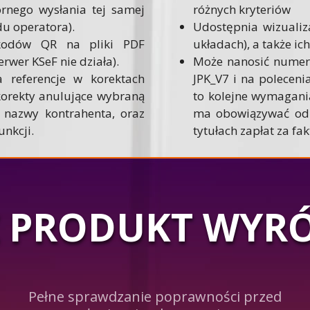
rnego wysłania tej samej
różnych kryteriów
du operatora).
Udostępnia wizualiz
 kodów QR na pliki PDF
układach), a także ic
erwer KSeF nie działa).
Może nanosić numery
 referencje w korektach
JPK_V7 i na polecen
korekty anulujące wybraną
to kolejne wymagani
ę nazwy kontrahenta, oraz
ma obowiązywać od 
unkcji.
tytułach zapłat za fak
 PRODUKT WYR
Pełne sprawdzanie poprawności przed