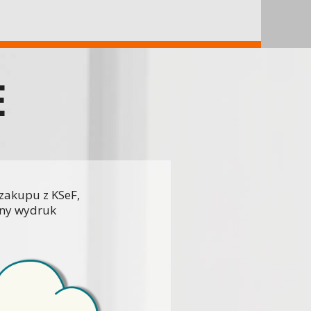
E
zakupu z KSeF,
lny wydruk