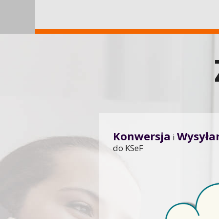
Konwersja
Wysyła
i
do KSeF